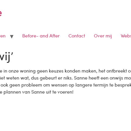
e
ten
Before- and After
Contact
Over mij
Webs
ij’
in onze woning geen keuzes konden maken, het ontbreekt ons 
 niet weten wat, dus gebeurt er niks. Sanne heeft een onwij
aar ook geen probleem om wensen op langere termijn te besprek
de plannen van Sanne uit te voeren!